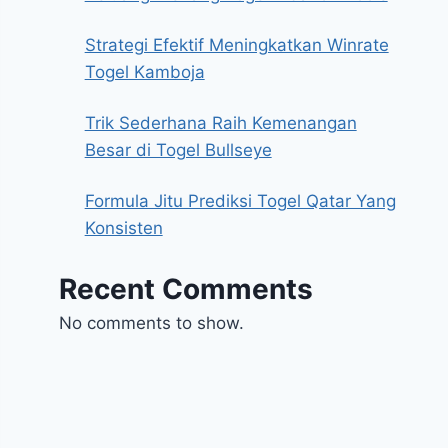
Strategi Efektif Meningkatkan Winrate
Togel Kamboja
Trik Sederhana Raih Kemenangan
Besar di Togel Bullseye
Formula Jitu Prediksi Togel Qatar Yang
Konsisten
Recent Comments
No comments to show.