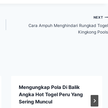
NEXT
Cara Ampuh Menghindari Rungkad Togel
Kingkong Pools
Mengungkap Pola Di Balik
Angka Hot Togel Peru Yang
Sering Muncul