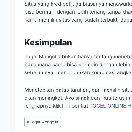
Situs yang kredibel juga biasanya menawark
bisa bermain dengan lebih tenang tanpa khaw
kamu memilih situs yang sudah terbukti dapa
Kesimpulan
Togel Mongolia bukan hanya tentang menebak
bagaimana kamu bisa bermain dengan lebih c
sebelumnya, menggunakan kombinasi angka
Menetapkan batas taruhan, dan memilih situ
akan meningkat. Ayo simak dan ikuti terus in
lengkapnya klik link berikut
TOGEL ONLINE H
Post
#
Togel Mongolia
Tags: