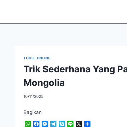
Skip
to
content
TOGEL ONLINE
Trik Sederhana Yang Pal
Mongolia
10/11/2025
Bagikan
W
F
M
T
S
L
X
S