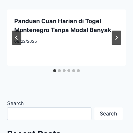
Panduan Cuan Harian di Togel
Montenegro Tanpa Modal Banyak
08/22/2025
Search
Search