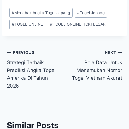
Post
#
Menebak Angka Togel Jepang
#
Togel Jepang
Tags:
#
TOGEL ONLINE
#
TOGEL ONLINE HOKI BESAR
Post
PREVIOUS
NEXT
Strategi Terbaik
Pola Data Untuk
navigation
Prediksi Angka Togel
Menemukan Nomor
Amerika Di Tahun
Togel Vietnam Akurat
2026
Similar Posts