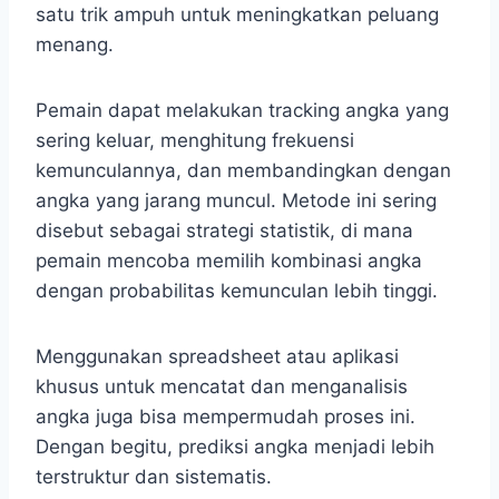
satu trik ampuh untuk meningkatkan peluang
menang.
Pemain dapat melakukan tracking angka yang
sering keluar, menghitung frekuensi
kemunculannya, dan membandingkan dengan
angka yang jarang muncul. Metode ini sering
disebut sebagai strategi statistik, di mana
pemain mencoba memilih kombinasi angka
dengan probabilitas kemunculan lebih tinggi.
Menggunakan spreadsheet atau aplikasi
khusus untuk mencatat dan menganalisis
angka juga bisa mempermudah proses ini.
Dengan begitu, prediksi angka menjadi lebih
terstruktur dan sistematis.