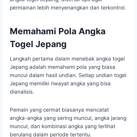
permainan lebih menyenangkan dan terkontrol.
Memahami Pola Angka
Togel Jepang
Langkah pertama dalam menebak angka togel
Jepang adalah memahami pola yang biasa
muncul dalam hasil undian. Setiap undian togel
Jepang memiliki riwayat angka yang bisa
dianalisis.
Pemain yang cermat biasanya mencatat
angka-angka yang sering muncul, angka jarang
muncul, dan kombinasi angka yang terlihat
berulang dalam periode tertentu.