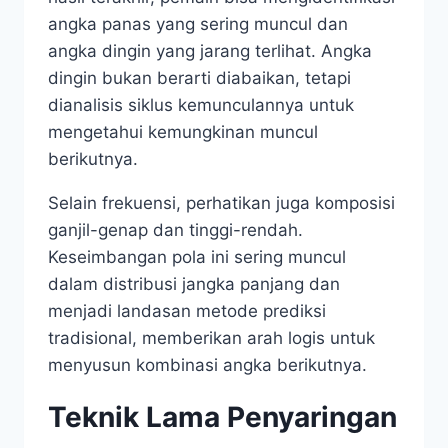
angka panas yang sering muncul dan
angka dingin yang jarang terlihat. Angka
dingin bukan berarti diabaikan, tetapi
dianalisis siklus kemunculannya untuk
mengetahui kemungkinan muncul
berikutnya.
Selain frekuensi, perhatikan juga komposisi
ganjil-genap dan tinggi-rendah.
Keseimbangan pola ini sering muncul
dalam distribusi jangka panjang dan
menjadi landasan metode prediksi
tradisional, memberikan arah logis untuk
menyusun kombinasi angka berikutnya.
Teknik Lama Penyaringan