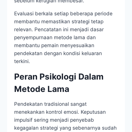
sebelum kerugian membesar.
Evaluasi berkala setiap beberapa periode
membantu memastikan strategi tetap
relevan. Pencatatan ini menjadi dasar
penyempurnaan metode lama dan
membantu pemain menyesuaikan
pendekatan dengan kondisi keluaran
terkini.
Peran Psikologi Dalam
Metode Lama
Pendekatan tradisional sangat
menekankan kontrol emosi. Keputusan
impulsif sering menjadi penyebab
kegagalan strategi yang sebenarnya sudah