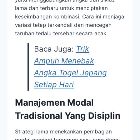
lama dan terbaru untuk menciptakan
keseimbangan kombinasi. Cara ini menjaga
variasi tetap terkendali dan mencegah
taruhan terlalu tersebar secara acak.
Baca Juga:
Trik
Ampuh Menebak
Angka Togel Jepang
Setiap Hari
Manajemen Modal
Tradisional Yang Disiplin
Strategi lama menekankan pembagian