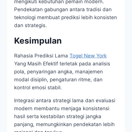
mengikuti kebutuhan pemain modern.
Pendekatan gabungan antara tradisi dan
teknologi membuat prediksi lebih konsisten
dan strategis.
Kesimpulan
Rahasia Prediksi Lama
Togel New York
Yang Masih Efektif terletak pada analisis
pola, penyaringan angka, manajemen
modal disiplin, pengaturan ritme, dan
kontrol emosi stabil.
Integrasi antara strategi lama dan evaluasi
modern membantu menjaga konsistensi
hasil serta kestabilan strategi jangka
panjang, memungkinkan pendekatan lebih