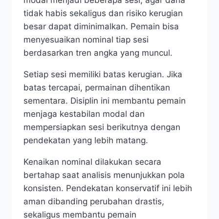
modal menjadi beberapa sesi, agar dana
tidak habis sekaligus dan risiko kerugian
besar dapat diminimalkan. Pemain bisa
menyesuaikan nominal tiap sesi
berdasarkan tren angka yang muncul.
Setiap sesi memiliki batas kerugian. Jika
batas tercapai, permainan dihentikan
sementara. Disiplin ini membantu pemain
menjaga kestabilan modal dan
mempersiapkan sesi berikutnya dengan
pendekatan yang lebih matang.
Kenaikan nominal dilakukan secara
bertahap saat analisis menunjukkan pola
konsisten. Pendekatan konservatif ini lebih
aman dibanding perubahan drastis,
sekaligus membantu pemain