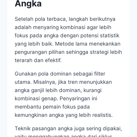
Angka
Setelah pola terbaca, langkah berikutnya
adalah menyaring kombinasi agar lebih
fokus pada angka dengan potensi statistik
yang lebih baik. Metode lama menekankan
pengurangan pilihan sehingga strategi lebih
terarah dan efektif.
Gunakan pola dominan sebagai filter
utama. Misalnya, jika tren menunjukkan
angka ganjil lebih dominan, kurangi
kombinasi genap. Penyaringan ini
membantu pemain fokus pada
kemungkinan angka yang lebih realistis.
Teknik pasangan angka juga sering dipakai,
yaitu menggabungkan angka dari siklus