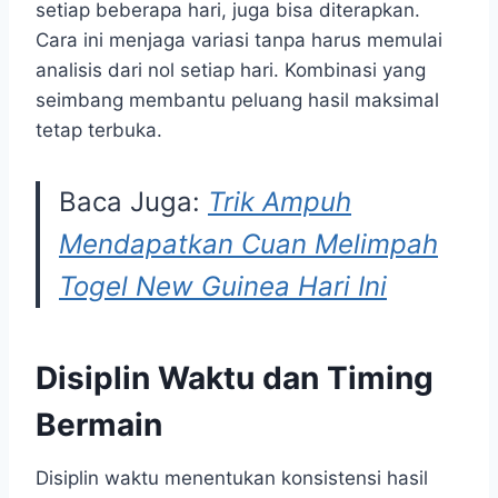
setiap beberapa hari, juga bisa diterapkan.
Cara ini menjaga variasi tanpa harus memulai
analisis dari nol setiap hari. Kombinasi yang
seimbang membantu peluang hasil maksimal
tetap terbuka.
Baca Juga:
Trik Ampuh
Mendapatkan Cuan Melimpah
Togel New Guinea Hari Ini
Disiplin Waktu dan Timing
Bermain
Disiplin waktu menentukan konsistensi hasil