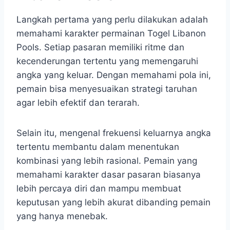
Langkah pertama yang perlu dilakukan adalah
memahami karakter permainan Togel Libanon
Pools. Setiap pasaran memiliki ritme dan
kecenderungan tertentu yang memengaruhi
angka yang keluar. Dengan memahami pola ini,
pemain bisa menyesuaikan strategi taruhan
agar lebih efektif dan terarah.
Selain itu, mengenal frekuensi keluarnya angka
tertentu membantu dalam menentukan
kombinasi yang lebih rasional. Pemain yang
memahami karakter dasar pasaran biasanya
lebih percaya diri dan mampu membuat
keputusan yang lebih akurat dibanding pemain
yang hanya menebak.