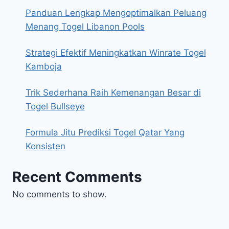
Panduan Lengkap Mengoptimalkan Peluang
Menang Togel Libanon Pools
Strategi Efektif Meningkatkan Winrate Togel
Kamboja
Trik Sederhana Raih Kemenangan Besar di
Togel Bullseye
Formula Jitu Prediksi Togel Qatar Yang
Konsisten
Recent Comments
No comments to show.