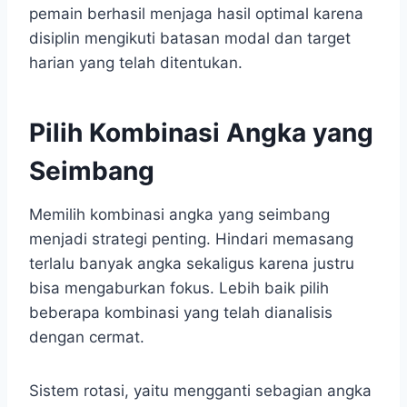
pemain berhasil menjaga hasil optimal karena
disiplin mengikuti batasan modal dan target
harian yang telah ditentukan.
Pilih Kombinasi Angka yang
Seimbang
Memilih kombinasi angka yang seimbang
menjadi strategi penting. Hindari memasang
terlalu banyak angka sekaligus karena justru
bisa mengaburkan fokus. Lebih baik pilih
beberapa kombinasi yang telah dianalisis
dengan cermat.
Sistem rotasi, yaitu mengganti sebagian angka