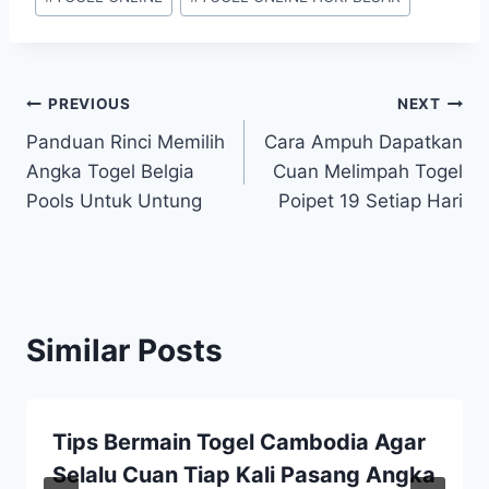
Post
PREVIOUS
NEXT
Panduan Rinci Memilih
Cara Ampuh Dapatkan
navigation
Angka Togel Belgia
Cuan Melimpah Togel
Pools Untuk Untung
Poipet 19 Setiap Hari
Similar Posts
Tips Bermain Togel Cambodia Agar
Selalu Cuan Tiap Kali Pasang Angka