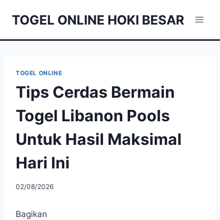
Skip
TOGEL ONLINE HOKI BESAR
to
content
TOGEL ONLINE
Tips Cerdas Bermain
Togel Libanon Pools
Untuk Hasil Maksimal
Hari Ini
02/08/2026
Bagikan