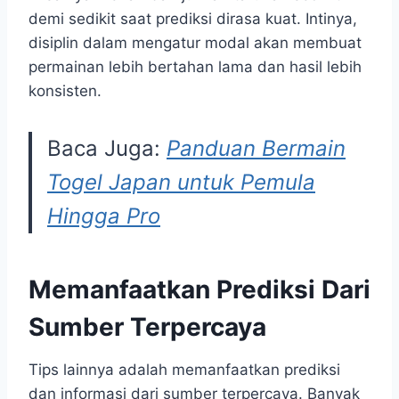
demi sedikit saat prediksi dirasa kuat. Intinya,
disiplin dalam mengatur modal akan membuat
permainan lebih bertahan lama dan hasil lebih
konsisten.
Baca Juga:
Panduan Bermain
Togel Japan untuk Pemula
Hingga Pro
Memanfaatkan Prediksi Dari
Sumber Terpercaya
Tips lainnya adalah memanfaatkan prediksi
dan informasi dari sumber terpercaya. Banyak