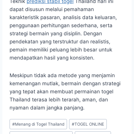
Teknik
prediksi stabil togel
Thailand hari ini
dapat disusun melalui pemahaman
karakteristik pasaran, analisis data keluaran,
penggunaan perhitungan sederhana, serta
strategi bermain yang disiplin. Dengan
pendekatan yang terstruktur dan realistis,
pemain memiliki peluang lebih besar untuk
mendapatkan hasil yang konsisten.
Meskipun tidak ada metode yang menjamin
kemenangan mutlak, bermain dengan strategi
yang tepat akan membuat permainan togel
Thailand terasa lebih terarah, aman, dan
nyaman dalam jangka panjang.
Post
#
Menang di Togel Thailand
#
TOGEL ONLINE
Tags: