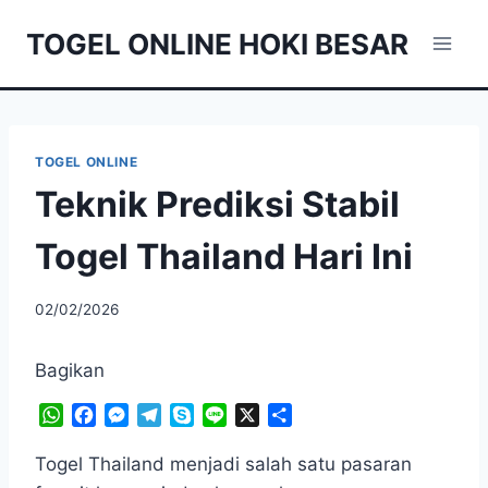
Skip
TOGEL ONLINE HOKI BESAR
to
content
TOGEL ONLINE
Teknik Prediksi Stabil
Togel Thailand Hari Ini
02/02/2026
Bagikan
W
F
M
T
S
L
X
S
h
a
e
e
k
i
h
a
c
s
l
y
n
a
Togel Thailand menjadi salah satu pasaran
t
e
s
e
p
e
r