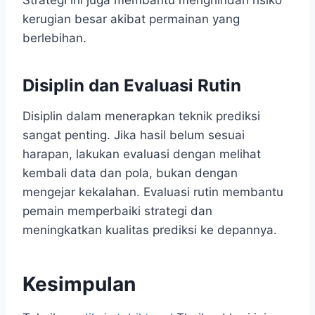
Strategi ini juga membantu menghindari risiko
kerugian besar akibat permainan yang
berlebihan.
Disiplin dan Evaluasi Rutin
Disiplin dalam menerapkan teknik prediksi
sangat penting. Jika hasil belum sesuai
harapan, lakukan evaluasi dengan melihat
kembali data dan pola, bukan dengan
mengejar kekalahan. Evaluasi rutin membantu
pemain memperbaiki strategi dan
meningkatkan kualitas prediksi ke depannya.
Kesimpulan