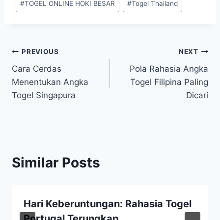
#
TOGEL ONLINE HOKI BESAR
#
Togel Thailand
Post
PREVIOUS
NEXT
Cara Cerdas
Pola Rahasia Angka
navigation
Menentukan Angka
Togel Filipina Paling
Togel Singapura
Dicari
Similar Posts
Hari Keberuntungan: Rahasia Togel
Portugal Terungkap