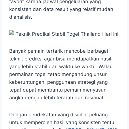
favorit karena jadwal pengeluaran yang
s
b
e
g
e
e
konsisten dan data result yang relatif mudah
A
o
n
r
dianalisis.
p
o
g
a
p
k
e
m
r
Banyak pemain tertarik mencoba berbagai
teknik prediksi agar bisa mendapatkan hasil
yang lebih stabil dari waktu ke waktu. Walau
permainan togel tetap mengandung unsur
keberuntungan, penggunaan strategi yang
tepat dapat membantu pemain menyusun
angka dengan lebih terarah dan rasional.
Dengan pendekatan yang disiplin, peluang
untuk memperoleh hasil yang konsisten tentu