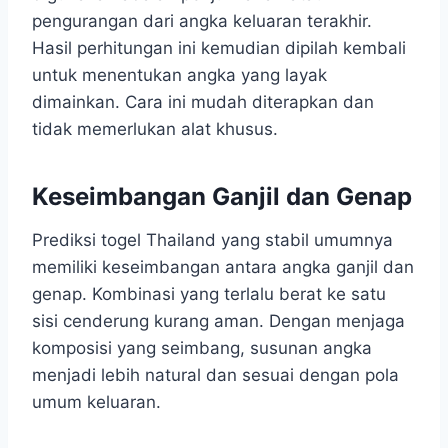
pengurangan dari angka keluaran terakhir.
Hasil perhitungan ini kemudian dipilah kembali
untuk menentukan angka yang layak
dimainkan. Cara ini mudah diterapkan dan
tidak memerlukan alat khusus.
Keseimbangan Ganjil dan Genap
Prediksi togel Thailand yang stabil umumnya
memiliki keseimbangan antara angka ganjil dan
genap. Kombinasi yang terlalu berat ke satu
sisi cenderung kurang aman. Dengan menjaga
komposisi yang seimbang, susunan angka
menjadi lebih natural dan sesuai dengan pola
umum keluaran.