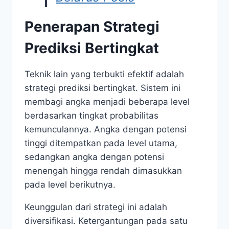
Penerapan Strategi
Prediksi Bertingkat
Teknik lain yang terbukti efektif adalah
strategi prediksi bertingkat. Sistem ini
membagi angka menjadi beberapa level
berdasarkan tingkat probabilitas
kemunculannya. Angka dengan potensi
tinggi ditempatkan pada level utama,
sedangkan angka dengan potensi
menengah hingga rendah dimasukkan
pada level berikutnya.
Keunggulan dari strategi ini adalah
diversifikasi. Ketergantungan pada satu