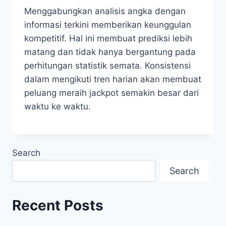
Menggabungkan analisis angka dengan
informasi terkini memberikan keunggulan
kompetitif. Hal ini membuat prediksi lebih
matang dan tidak hanya bergantung pada
perhitungan statistik semata. Konsistensi
dalam mengikuti tren harian akan membuat
peluang meraih jackpot semakin besar dari
waktu ke waktu.
Search
Search
Recent Posts