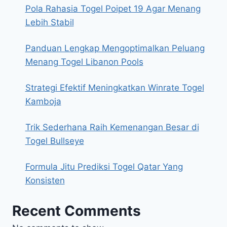
Pola Rahasia Togel Poipet 19 Agar Menang
Lebih Stabil
Panduan Lengkap Mengoptimalkan Peluang
Menang Togel Libanon Pools
Strategi Efektif Meningkatkan Winrate Togel
Kamboja
Trik Sederhana Raih Kemenangan Besar di
Togel Bullseye
Formula Jitu Prediksi Togel Qatar Yang
Konsisten
Recent Comments