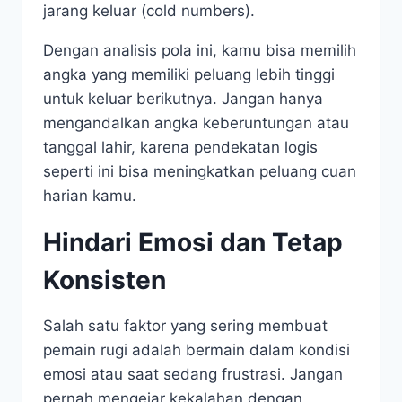
jarang keluar (cold numbers).
Dengan analisis pola ini, kamu bisa memilih
angka yang memiliki peluang lebih tinggi
untuk keluar berikutnya. Jangan hanya
mengandalkan angka keberuntungan atau
tanggal lahir, karena pendekatan logis
seperti ini bisa meningkatkan peluang cuan
harian kamu.
Hindari Emosi dan Tetap
Konsisten
Salah satu faktor yang sering membuat
pemain rugi adalah bermain dalam kondisi
emosi atau saat sedang frustrasi. Jangan
pernah mengejar kekalahan dengan