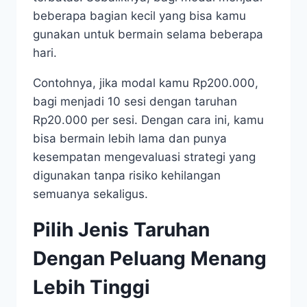
beberapa bagian kecil yang bisa kamu
gunakan untuk bermain selama beberapa
hari.
Contohnya, jika modal kamu Rp200.000,
bagi menjadi 10 sesi dengan taruhan
Rp20.000 per sesi. Dengan cara ini, kamu
bisa bermain lebih lama dan punya
kesempatan mengevaluasi strategi yang
digunakan tanpa risiko kehilangan
semuanya sekaligus.
Pilih Jenis Taruhan
Dengan Peluang Menang
Lebih Tinggi