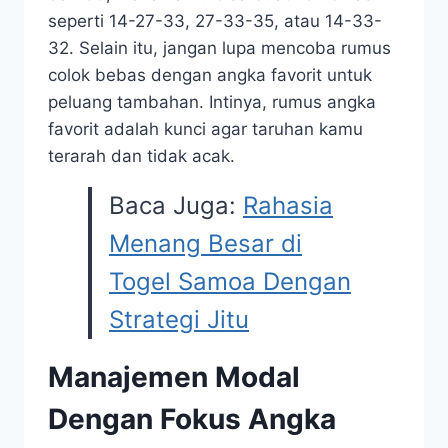
seperti 14-27-33, 27-33-35, atau 14-33-
32. Selain itu, jangan lupa mencoba rumus
colok bebas dengan angka favorit untuk
peluang tambahan. Intinya, rumus angka
favorit adalah kunci agar taruhan kamu
terarah dan tidak acak.
Baca Juga:
Rahasia
Menang Besar di
Togel Samoa Dengan
Strategi Jitu
Manajemen Modal
Dengan Fokus Angka