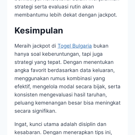
strategi serta evaluasi rutin akan
membantumu lebih dekat dengan jackpot.
Kesimpulan
Meraih jackpot di
Togel Bulgaria
bukan
hanya soal keberuntungan, tapi juga
strategi yang tepat. Dengan menentukan
angka favorit berdasarkan data keluaran,
menggunakan rumus kombinasi yang
efektif, mengelola modal secara bijak, serta
konsisten mengevaluasi hasil taruhan,
peluang kemenangan besar bisa meningkat
secara signifikan.
Ingat, kunci utama adalah disiplin dan
kesabaran. Dengan menerapkan tips ini,