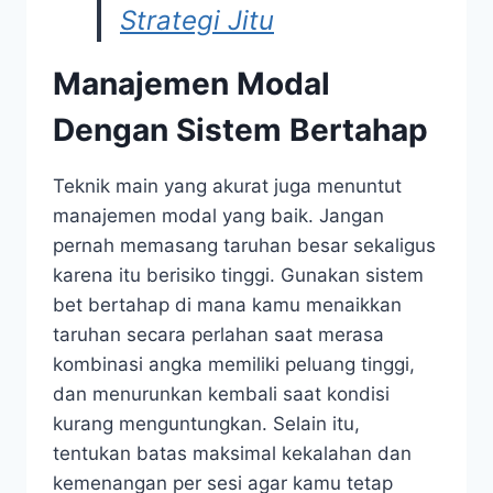
Strategi Jitu
Manajemen Modal
Dengan Sistem Bertahap
Teknik main yang akurat juga menuntut
manajemen modal yang baik. Jangan
pernah memasang taruhan besar sekaligus
karena itu berisiko tinggi. Gunakan sistem
bet bertahap di mana kamu menaikkan
taruhan secara perlahan saat merasa
kombinasi angka memiliki peluang tinggi,
dan menurunkan kembali saat kondisi
kurang menguntungkan. Selain itu,
tentukan batas maksimal kekalahan dan
kemenangan per sesi agar kamu tetap