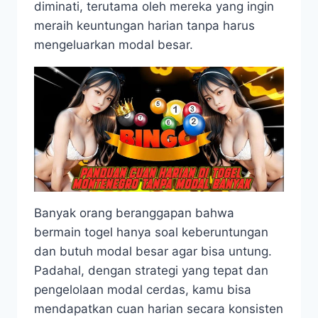
diminati, terutama oleh mereka yang ingin
meraih keuntungan harian tanpa harus
mengeluarkan modal besar.
Banyak orang beranggapan bahwa
bermain togel hanya soal keberuntungan
dan butuh modal besar agar bisa untung.
Padahal, dengan strategi yang tepat dan
pengelolaan modal cerdas, kamu bisa
mendapatkan cuan harian secara konsisten