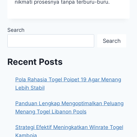
nikmati prosesnya tanpa terburu-buru.
Search
Search
Recent Posts
Pola Rahasia Togel Poipet 19 Agar Menang
Lebih Stabil
Panduan Lengkap Mengoptimalkan Peluang
Menang Togel Libanon Pools
Strategi Efektif Meningkatkan Winrate Togel
Kamboja