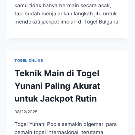
kamu tidak hanya bermain secara acak,
tapi sudah menjalankan langkah jitu untuk
mendekati jackpot impian di Togel Bulgaria.
TOGEL ONLINE
Teknik Main di Togel
Yunani Paling Akurat
untuk Jackpot Rutin
08/22/2025
Togel Yunani Pools semakin digemari para
pemain togel internasional, terutama