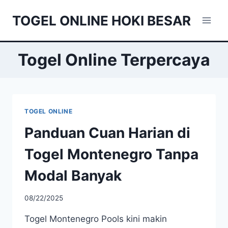
Skip
TOGEL ONLINE HOKI BESAR
to
content
Togel Online Terpercaya
TOGEL ONLINE
Panduan Cuan Harian di
Togel Montenegro Tanpa
Modal Banyak
08/22/2025
Togel Montenegro Pools kini makin