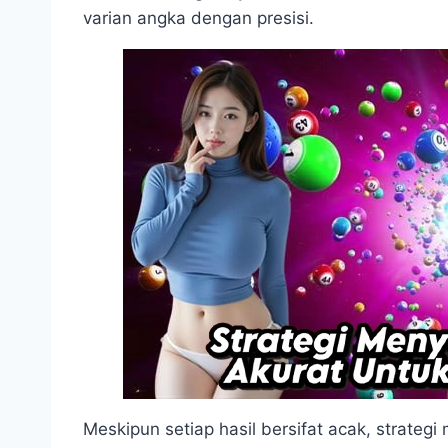
varian angka dengan presisi.
Meskipun setiap hasil bersifat acak, strateg