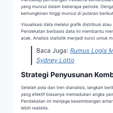
yang muncul dalam beberapa periode. Dengan
kemungkinan tinggi muncul di putaran berikut
Visualisasi data melalui grafik distribusi 
Pendekatan berbasis data ini membantu meny
acak. Analisis statistik menjadi kunci untuk
Baca Juga:
Rumus Logis M
Sydney Lotto
Strategi Penyusunan Komb
Setelah pola dan tren dianalisis, langkah be
yang efektif biasanya memadukan angka yang
Pendekatan ini menjaga keseimbangan antara 
lebih realistis.