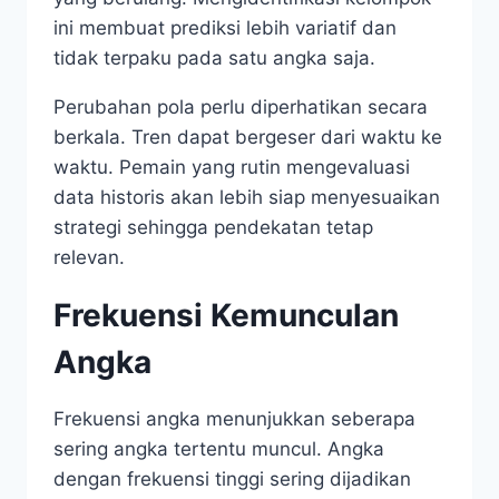
ini membuat prediksi lebih variatif dan
tidak terpaku pada satu angka saja.
Perubahan pola perlu diperhatikan secara
berkala. Tren dapat bergeser dari waktu ke
waktu. Pemain yang rutin mengevaluasi
data historis akan lebih siap menyesuaikan
strategi sehingga pendekatan tetap
relevan.
Frekuensi Kemunculan
Angka
Frekuensi angka menunjukkan seberapa
sering angka tertentu muncul. Angka
dengan frekuensi tinggi sering dijadikan