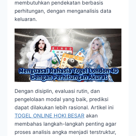
membutuhkan pendekatan berbasis
perhitungan, dengan menganalisis data
keluaran.
Dengan disiplin, evaluasi rutin, dan
pengelolaan modal yang baik, prediksi
dapat dilakukan lebih rasional. Artikel ini
TOGEL ONLINE HOKI BESAR
akan
membahas langkah-langkah penting agar
proses analisis angka menjadi terstruktur,