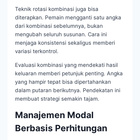
Teknik rotasi kombinasi juga bisa
diterapkan. Pemain mengganti satu angka
dari kombinasi sebelumnya, bukan
mengubah seluruh susunan. Cara ini
menjaga konsistensi sekaligus memberi
variasi terkontrol.
Evaluasi kombinasi yang mendekati hasil
keluaran memberi petunjuk penting. Angka
yang hampir tepat bisa dipertahankan
dalam putaran berikutnya. Pendekatan ini
membuat strategi semakin tajam.
Manajemen Modal
Berbasis Perhitungan