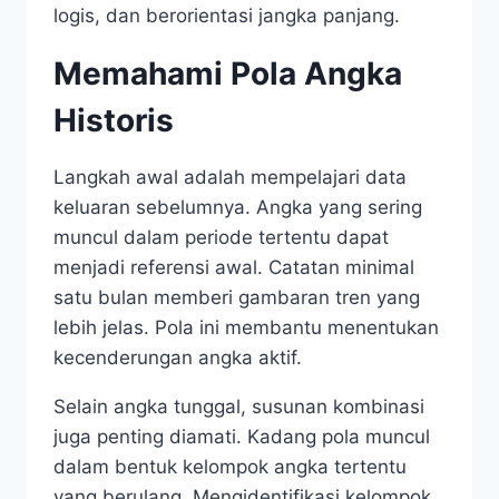
logis, dan berorientasi jangka panjang.
Memahami Pola Angka
Historis
Langkah awal adalah mempelajari data
keluaran sebelumnya. Angka yang sering
muncul dalam periode tertentu dapat
menjadi referensi awal. Catatan minimal
satu bulan memberi gambaran tren yang
lebih jelas. Pola ini membantu menentukan
kecenderungan angka aktif.
Selain angka tunggal, susunan kombinasi
juga penting diamati. Kadang pola muncul
dalam bentuk kelompok angka tertentu
yang berulang. Mengidentifikasi kelompok