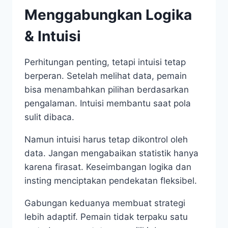
Menggabungkan Logika
& Intuisi
Perhitungan penting, tetapi intuisi tetap
berperan. Setelah melihat data, pemain
bisa menambahkan pilihan berdasarkan
pengalaman. Intuisi membantu saat pola
sulit dibaca.
Namun intuisi harus tetap dikontrol oleh
data. Jangan mengabaikan statistik hanya
karena firasat. Keseimbangan logika dan
insting menciptakan pendekatan fleksibel.
Gabungan keduanya membuat strategi
lebih adaptif. Pemain tidak terpaku satu