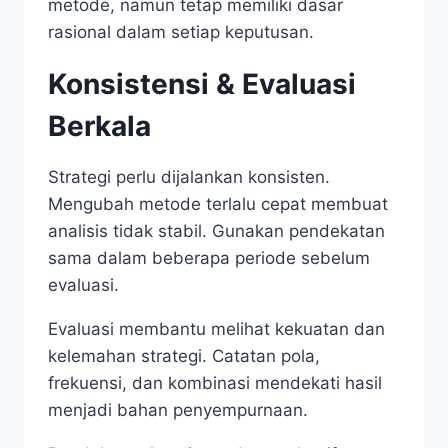
metode, namun tetap memiliki dasar
rasional dalam setiap keputusan.
Konsistensi & Evaluasi
Berkala
Strategi perlu dijalankan konsisten.
Mengubah metode terlalu cepat membuat
analisis tidak stabil. Gunakan pendekatan
sama dalam beberapa periode sebelum
evaluasi.
Evaluasi membantu melihat kekuatan dan
kelemahan strategi. Catatan pola,
frekuensi, dan kombinasi mendekati hasil
menjadi bahan penyempurnaan.