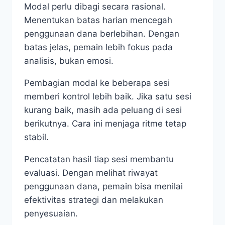
Modal perlu dibagi secara rasional.
Menentukan batas harian mencegah
penggunaan dana berlebihan. Dengan
batas jelas, pemain lebih fokus pada
analisis, bukan emosi.
Pembagian modal ke beberapa sesi
memberi kontrol lebih baik. Jika satu sesi
kurang baik, masih ada peluang di sesi
berikutnya. Cara ini menjaga ritme tetap
stabil.
Pencatatan hasil tiap sesi membantu
evaluasi. Dengan melihat riwayat
penggunaan dana, pemain bisa menilai
efektivitas strategi dan melakukan
penyesuaian.