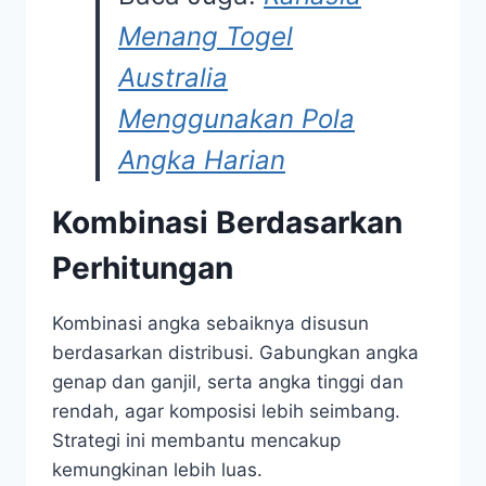
Menang Togel
Australia
Menggunakan Pola
Angka Harian
Kombinasi Berdasarkan
Perhitungan
Kombinasi angka sebaiknya disusun
berdasarkan distribusi. Gabungkan angka
genap dan ganjil, serta angka tinggi dan
rendah, agar komposisi lebih seimbang.
Strategi ini membantu mencakup
kemungkinan lebih luas.