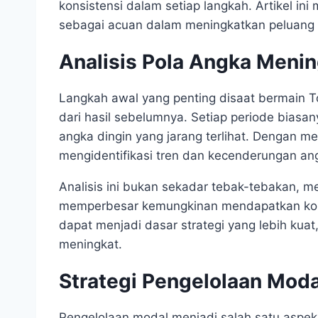
konsistensi dalam setiap langkah. Artikel in
sebagai acuan dalam meningkatkan peluang 
Analisis Pola Angka Meni
Langkah awal yang penting disaat bermain T
dari hasil sebelumnya. Setiap periode biasa
angka dingin yang jarang terlihat. Dengan me
mengidentifikasi tren dan kecenderungan ang
Analisis ini bukan sekadar tebak-tebakan, m
memperbesar kemungkinan mendapatkan komb
dapat menjadi dasar strategi yang lebih kua
meningkat.
Strategi Pengelolaan Moda
Pengelolaan modal menjadi salah satu aspek