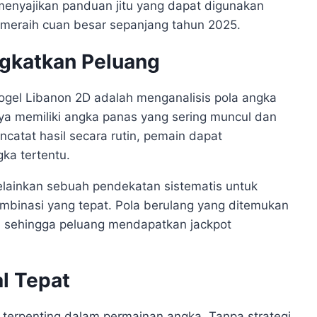
i menyajikan panduan jitu yang dapat digunakan
meraih cuan besar sepanjang tahun 2025.
ngkatkan Peluang
ogel Libanon 2D adalah menganalisis pola angka
nya memiliki angka panas yang sering muncul dan
ncatat hasil secara rutin, pemain dapat
ka tertentu.
elainkan sebuah pendekatan sistematis untuk
inasi yang tepat. Pola berulang yang ditemukan
t, sehingga peluang mendapatkan jackpot
l Tepat
 terpenting dalam permainan angka. Tanpa strategi