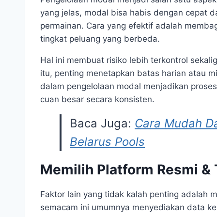
yang jelas, modal bisa habis dengan cepat 
permainan. Cara yang efektif adalah memba
tingkat peluang yang berbeda.
Hal ini membuat risiko lebih terkontrol sek
itu, penting menetapkan batas harian atau mi
dalam pengelolaan modal menjadikan prose
cuan besar secara konsisten.
Baca Juga:
Cara Mudah Da
Belarus Pools
Memilih Platform Resmi &
Faktor lain yang tidak kalah penting adalah 
semacam ini umumnya menyediakan data kelu