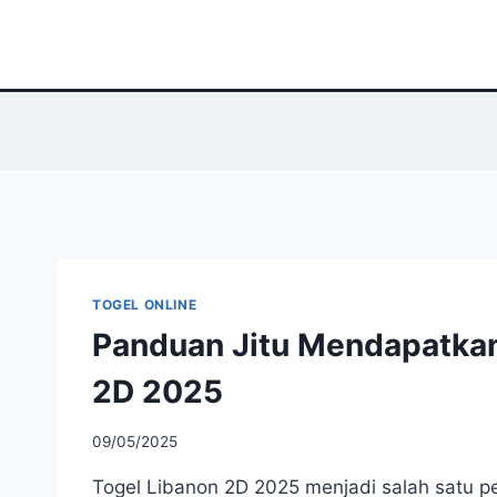
Skip
to
content
TOGEL ONLINE
Panduan Jitu Mendapatkan
2D 2025
09/05/2025
Togel Libanon 2D 2025 menjadi salah satu p