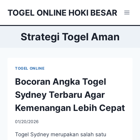
Skip
TOGEL ONLINE HOKI BESAR
to
content
Strategi Togel Aman
TOGEL ONLINE
Bocoran Angka Togel
Sydney Terbaru Agar
Kemenangan Lebih Cepat
01/20/2026
Togel Sydney merupakan salah satu