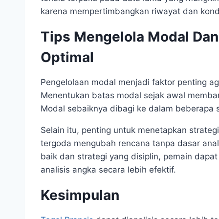
karena mempertimbangkan riwayat dan kondi
Tips Mengelola Modal Dan 
Optimal
Pengelolaan modal menjadi faktor penting agar
Menentukan batas modal sejak awal membant
Modal sebaiknya dibagi ke dalam beberapa s
Selain itu, penting untuk menetapkan strategi
tergoda mengubah rencana tanpa dasar anal
baik dan strategi yang disiplin, pemain dap
analisis angka secara lebih efektif.
Kesimpulan