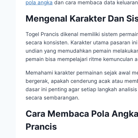
pola angka
dan cara membaca data keluaran a
Mengenal Karakter Dan Si
Togel Prancis dikenal memiliki sistem permai
secara konsisten. Karakter utama pasaran ini 
undian yang memudahkan pemain melakukan pe
pemain bisa mempelajari ritme kemunculan a
Memahami karakter permainan sejak awal 
bergerak, apakah cenderung acak atau mem
dasar ini penting agar setiap langkah analisis
secara sembarangan.
Cara Membaca Pola Angka 
Prancis