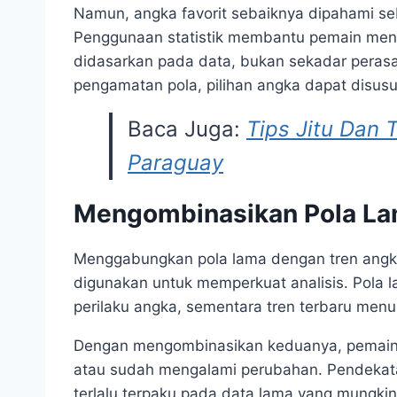
Namun, angka favorit sebaiknya dipahami seba
Penggunaan statistik membantu pemain meng
didasarkan pada data, bukan sekadar peras
pengamatan pola, pilihan angka dapat disusu
Baca Juga:
Tips Jitu Dan 
Paraguay
Mengombinasikan Pola La
Menggabungkan pola lama dengan tren angka
digunakan untuk memperkuat analisis. Pola
perilaku angka, sementara tren terbaru menu
Dengan mengombinasikan keduanya, pemain 
atau sudah mengalami perubahan. Pendekata
terlalu terpaku pada data lama yang mungkin 