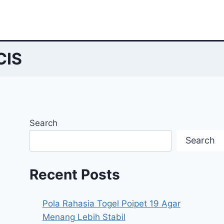
CIS
Search
Search
Recent Posts
Pola Rahasia Togel Poipet 19 Agar
Menang Lebih Stabil