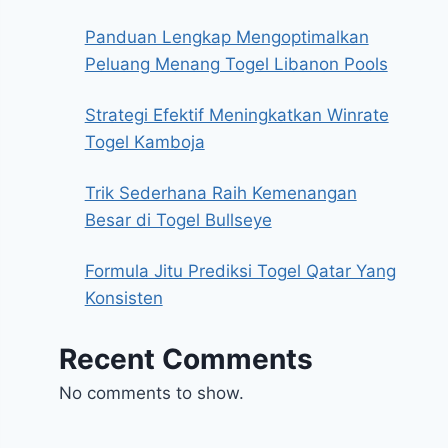
Panduan Lengkap Mengoptimalkan
Peluang Menang Togel Libanon Pools
Strategi Efektif Meningkatkan Winrate
Togel Kamboja
Trik Sederhana Raih Kemenangan
Besar di Togel Bullseye
Formula Jitu Prediksi Togel Qatar Yang
Konsisten
Recent Comments
No comments to show.