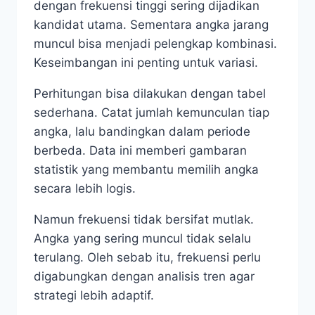
dengan frekuensi tinggi sering dijadikan
kandidat utama. Sementara angka jarang
muncul bisa menjadi pelengkap kombinasi.
Keseimbangan ini penting untuk variasi.
Perhitungan bisa dilakukan dengan tabel
sederhana. Catat jumlah kemunculan tiap
angka, lalu bandingkan dalam periode
berbeda. Data ini memberi gambaran
statistik yang membantu memilih angka
secara lebih logis.
Namun frekuensi tidak bersifat mutlak.
Angka yang sering muncul tidak selalu
terulang. Oleh sebab itu, frekuensi perlu
digabungkan dengan analisis tren agar
strategi lebih adaptif.