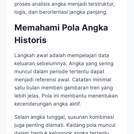
proses analisis angka menjadi terstruktur,
logis, dan berorientasi jangka panjang.
Memahami Pola Angka
Historis
Langkah awal adalah mempelajari data
keluaran sebelumnya. Angka yang sering
muncul dalam periode tertentu dapat
menjadi referensi awal. Catatan minimal
satu bulan memberi gambaran tren yang
lebih jelas. Pola ini membantu menentukan
kecenderungan angka aktif.
Selain angka tunggal, susunan kombinasi
juga penting diamati. Kadang pola muncul
dalam bentuk kelompok angka tertentu