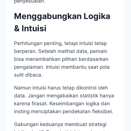
penyesuaian.
Menggabungkan Logika
& Intuisi
Perhitungan penting, tetapi intuisi tetap
berperan. Setelah melihat data, pemain
bisa menambahkan pilihan berdasarkan
pengalaman. Intuisi membantu saat pola
sulit dibaca.
Namun intuisi harus tetap dikontrol oleh
data. Jangan mengabaikan statistik hanya
karena firasat. Keseimbangan logika dan
insting menciptakan pendekatan fleksibel.
Gabungan keduanya membuat strategi