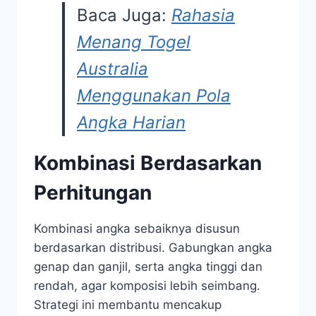
Baca Juga:
Rahasia
Menang Togel
Australia
Menggunakan Pola
Angka Harian
Kombinasi Berdasarkan
Perhitungan
Kombinasi angka sebaiknya disusun
berdasarkan distribusi. Gabungkan angka
genap dan ganjil, serta angka tinggi dan
rendah, agar komposisi lebih seimbang.
Strategi ini membantu mencakup