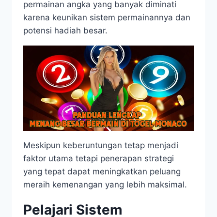
permainan angka yang banyak diminati
karena keunikan sistem permainannya dan
potensi hadiah besar.
Meskipun keberuntungan tetap menjadi
faktor utama tetapi penerapan strategi
yang tepat dapat meningkatkan peluang
meraih kemenangan yang lebih maksimal.
Pelajari Sistem