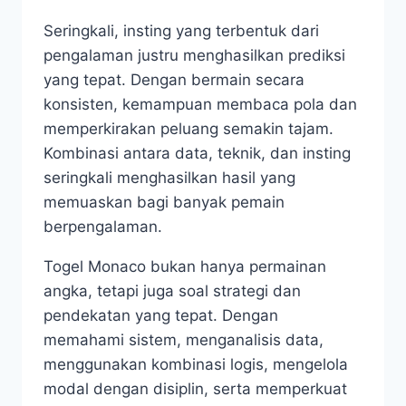
Seringkali, insting yang terbentuk dari
pengalaman justru menghasilkan prediksi
yang tepat. Dengan bermain secara
konsisten, kemampuan membaca pola dan
memperkirakan peluang semakin tajam.
Kombinasi antara data, teknik, dan insting
seringkali menghasilkan hasil yang
memuaskan bagi banyak pemain
berpengalaman.
Togel Monaco bukan hanya permainan
angka, tetapi juga soal strategi dan
pendekatan yang tepat. Dengan
memahami sistem, menganalisis data,
menggunakan kombinasi logis, mengelola
modal dengan disiplin, serta memperkuat