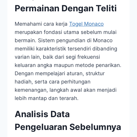
Permainan Dengan Teliti
Memahami cara kerja
Togel Monaco
merupakan fondasi utama sebelum mulai
bermain. Sistem pengundian di Monaco
memiliki karakteristik tersendiri dibanding
varian lain, baik dari segi frekuensi
keluaran angka maupun metode penarikan.
Dengan mempelajari aturan, struktur
hadiah, serta cara perhitungan
kemenangan, langkah awal akan menjadi
lebih mantap dan terarah.
Analisis Data
Pengeluaran Sebelumnya