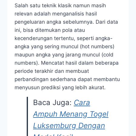
Salah satu teknik klasik namun masih
relevan adalah menganalisis hasil
pengeluaran angka sebelumnya. Dari data
ini, bisa ditemukan pola atau
kecenderungan tertentu, seperti angka-
angka yang sering muncul (hot numbers)
maupun angka yang jarang muncul (cold
numbers). Mencatat hasil dalam beberapa
periode terakhir dan membuat
perbandingan sederhana dapat membantu
menyusun prediksi yang lebih akurat.
Baca Juga:
Cara
Ampuh Menang Togel
Luksemburg Dengan