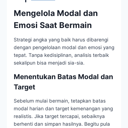
Mengelola Modal dan
Emosi Saat Bermain
Strategi angka yang baik harus dibarengi
dengan pengelolaan modal dan emosi yang
tepat. Tanpa kedisiplinan, analisis terbaik
sekalipun bisa menjadi sia-sia.
Menentukan Batas Modal dan
Target
Sebelum mulai bermain, tetapkan batas
modal harian dan target kemenangan yang
realistis. Jika target tercapai, sebaiknya
berhenti dan simpan hasilnya. Begitu pula