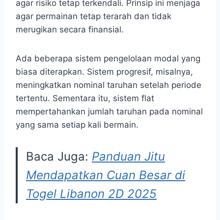
agar risiko tetap terkendali. Prinsip ini menjaga
agar permainan tetap terarah dan tidak
merugikan secara finansial.
Ada beberapa sistem pengelolaan modal yang
biasa diterapkan. Sistem progresif, misalnya,
meningkatkan nominal taruhan setelah periode
tertentu. Sementara itu, sistem flat
mempertahankan jumlah taruhan pada nominal
yang sama setiap kali bermain.
Baca Juga:
Panduan Jitu
Mendapatkan Cuan Besar di
Togel Libanon 2D 2025