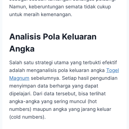
Namun, keberuntungan semata tidak cukup
untuk meraih kemenangan.
Analisis Pola Keluaran
Angka
Salah satu strategi utama yang terbukti efektif
adalah menganalisis pola keluaran angka
Togel
Magnum
sebelumnya. Setiap hasil pengundian
menyimpan data berharga yang dapat
dipelajari. Dari data tersebut, bisa terlihat
angka-angka yang sering muncul (hot
numbers) maupun angka yang jarang keluar
(cold numbers).