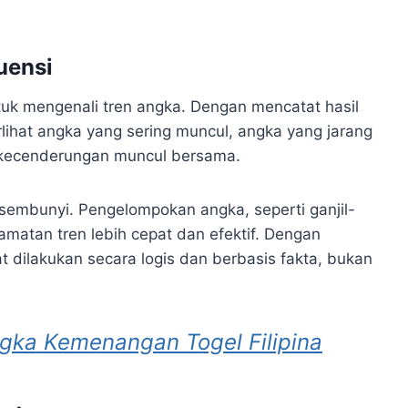
uensi
tuk mengenali tren angka. Dengan mencatat hasil
rlihat angka yang sering muncul, angka yang jarang
i kecenderungan muncul bersama.
rsembunyi. Pengelompokan angka, seperti ganjil-
matan tren lebih cepat dan efektif. Dengan
 dilakukan secara logis dan berbasis fakta, bukan
gka Kemenangan Togel Filipina