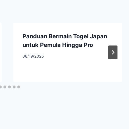
Panduan Bermain Togel Japan
untuk Pemula Hingga Pro
08/19/2025