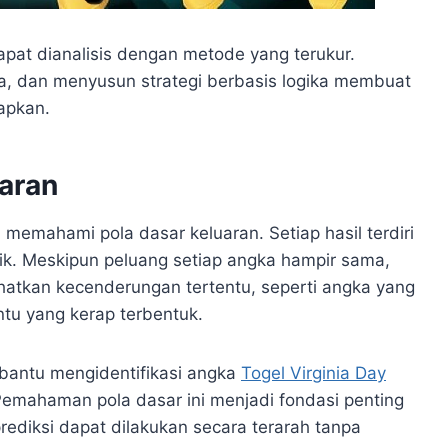
pat dianalisis dengan metode yang terukur.
ka, dan menyusun strategi berbasis logika membuat
rapkan.
aran
mahami pola dasar keluaran. Setiap hasil terdiri
ik. Meskipun peluang setiap angka hampir sama,
atkan kecenderungan tertentu, seperti angka yang
ntu yang kerap terbentuk.
mbantu mengidentifikasi angka
Togel Virginia Day
emahaman pola dasar ini menjadi fondasi penting
prediksi dapat dilakukan secara terarah tanpa