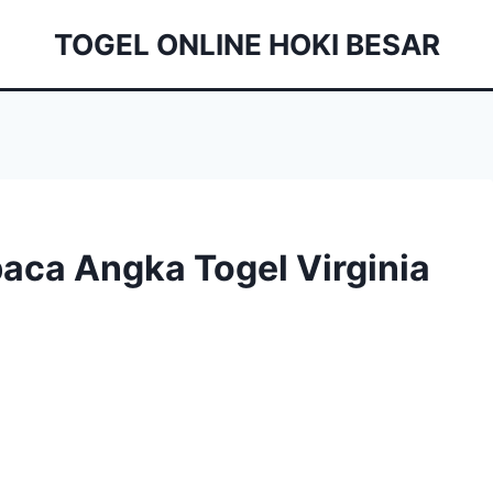
TOGEL ONLINE HOKI BESAR
ca Angka Togel Virginia