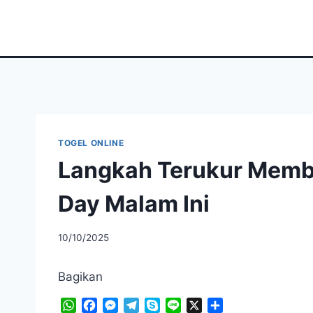
Skip
to
content
TOGEL ONLINE
Langkah Terukur Memba
Day Malam Ini
10/10/2025
Bagikan
W
F
M
T
S
L
X
S