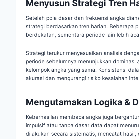
Menyusun Strategi Tren Ha
Setelah pola dasar dan frekuensi angka dian
strategi berdasarkan tren harian. Beberapa
berdekatan, sementara periode lain lebih aca
Strategi terukur menyesuaikan analisis dengan
periode sebelumnya menunjukkan dominasi a
kelompok angka yang sama. Konsistensi da
akurasi dan mengurangi risiko kesalahan inter
Mengutamakan Logika & Dis
Keberhasilan membaca angka juga bergantung 
impulsif atau tanpa dasar data dapat menurun
dilakukan secara sistematis, mencatat hasi