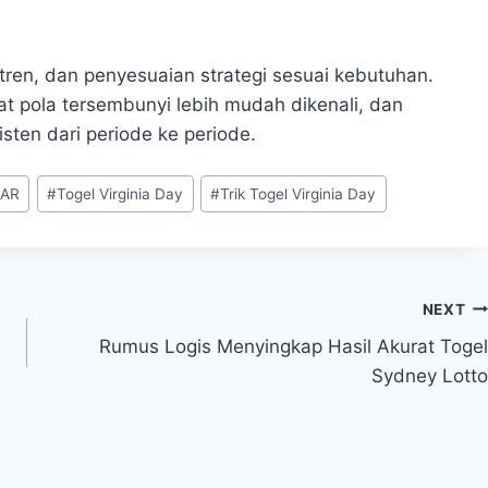
tren, dan penyesuaian strategi sesuai kebutuhan.
t pola tersembunyi lebih mudah dikenali, dan
sten dari periode ke periode.
SAR
#
Togel Virginia Day
#
Trik Togel Virginia Day
NEXT
a
Rumus Logis Menyingkap Hasil Akurat Togel
Sydney Lotto