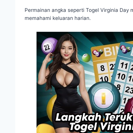
h
a
e
e
k
i
h
a
c
s
l
y
n
a
Permainan angka seperti Togel Virginia Day
t
e
s
e
p
e
r
memahami keluaran harian.
s
b
e
g
e
e
A
o
n
r
p
o
g
a
p
k
e
m
r